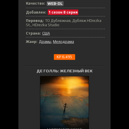
Качество:
WEB-DL
Добавлен:
1 сезон 8 серия
Перевод:
ТО Дубляжная, Дубляж HDrezka
St., HDrezka Studio
Страна:
США
Жанр:
Драмы
,
Мелодрама
KP 6.495
ДЕ ГОЛЛЬ: ЖЕЛЕЗНЫЙ ВЕК