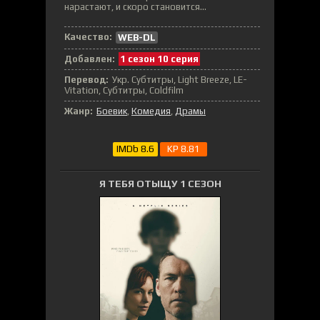
нарастают, и скоро становится...
Качество:
WEB-DL
Добавлен:
1 сезон 10 серия
Перевод:
Укр. Субтитры, Light Breeze, LE-
Vitation, Субтитры, Coldfilm
Жанр:
Боевик
,
Комедия
,
Драмы
IMDb 8.6
KP 8.81
Я ТЕБЯ ОТЫЩУ 1 СЕЗОН