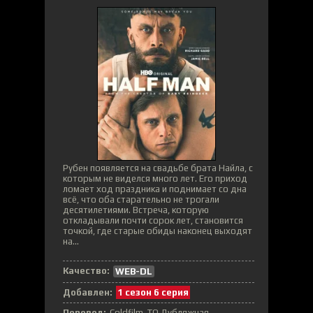
Рубен появляется на свадьбе брата Найла, с
которым не виделся много лет. Его приход
ломает ход праздника и поднимает со дна
всё, что оба старательно не трогали
десятилетиями. Встреча, которую
откладывали почти сорок лет, становится
точкой, где старые обиды наконец выходят
на...
Качество:
WEB-DL
Добавлен:
1 сезон 6 серия
Перевод:
Coldfilm, ТО Дубляжная,