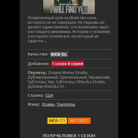
Пожизненный срок за убийство сына,
которого он не совершал. Из тюрьмы он
делает единственное, что возможно: ищет
настоящего виновника. История о человеке,
у которого отняли всё, но который не
сдаётся....
Качество:
WEB-DL
Добавлен:
1 сезон 8 серия
Перевод:
Dragon Money Studio,
Дублированный, Оригинальный, Украинский,
Субтитры, Укр. Субтитры, HDrezka Studio,
Дубляж HDrezka St.
Страна:
США
Жанр:
Драмы
,
Триллеры
IMDb 7.1
KP 7.077
ПОЛУЧЕЛОВЕК 1 СЕЗОН