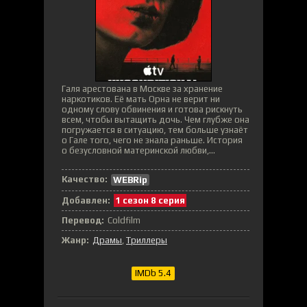
Галя арестована в Москве за хранение
наркотиков. Её мать Орна не верит ни
одному слову обвинения и готова рискнуть
всем, чтобы вытащить дочь. Чем глубже она
погружается в ситуацию, тем больше узнаёт
о Гале того, чего не знала раньше. История
о безусловной материнской любви,...
Качество:
WEBRip
Добавлен:
1 сезон 8 серия
Перевод:
Coldfilm
Жанр:
Драмы
,
Триллеры
IMDb 5.4