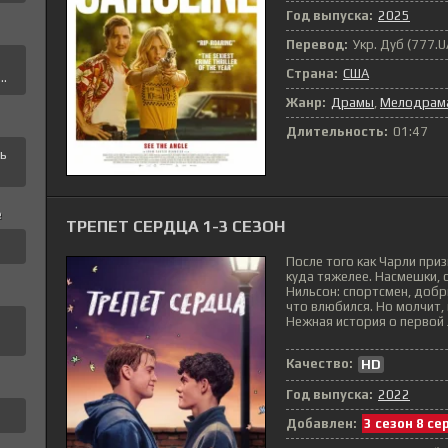
Год выпуска:
2025
Перевод:
Укр. Дуб (777.
а
Страна:
США
..
Жанр:
Драмы
,
Мелодрам
Длительность:
01:47
ть
е
ТРЕПЕТ СЕРДЦА 1-3 СЕЗОН
После того как Чарли приз
куда тяжелее. Насмешки,
Нильсон: спортсмен, добр
что влюбился. Но молчит, 
Нежная история о первой л
а
Качество:
HD
Год выпуска:
2022
Добавлен:
3 сезон 8 се