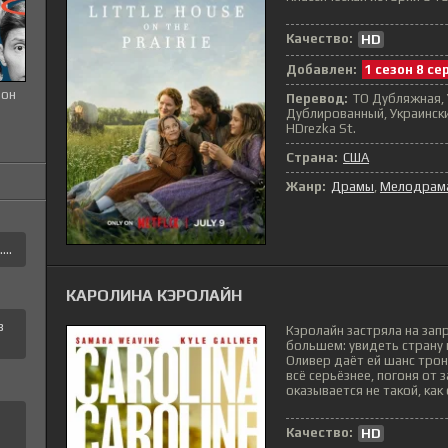
Качество:
HD
Добавлен:
1 сезон 8 се
зон
Перевод:
ТО Дубляжная, 
Дублированный, Украински
HDrezka St.
Страна:
США
Жанр:
Драмы
,
Мелодрам
..
КАРОЛИНА КЭРОЛАЙН
в
Кэролайн застряла на зап
большем: увидеть страну 
Оливер даёт ей шанс трон
всё серьёзнее, погоня от 
оказывается не такой, как о
Качество:
HD