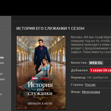
ИСТОРИЯ ЕГО СЛУЖАНКИ 1 СЕЗОН
Москва, XIX век. Граф Шер
ловушку: год на то, чтобы
Аверина приходит к нему 
уходит с предложением: го
закрыт. Пока невесты съез
ам
Качество:
WEB-DL
кие
Добавлен:
1 сезон 30 с
ие
Перевод:
Не требуется
кие
Страна:
Россия
Жанр:
Мелодрама
е