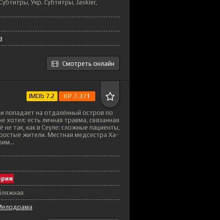
убтитры, Укр. Субтитры, Jaskier,
а
Смотреть онлайн
IMDb 7.2
KP 7.371
-и попадает на отдалённый остров по
не хотел: есть личная травма, связанная
 не так, как в Сеуле: сложные пациенты,
ростые жители. Местная медсестра Ха-
им...
ерия
убляжная
Мелодрама