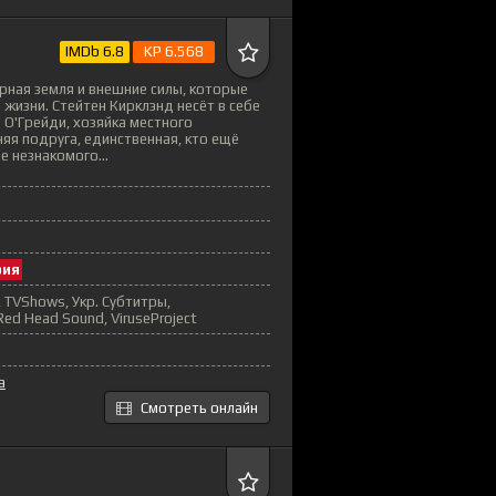
IMDb 6.8
KP 6.568
орная земля и внешние силы, которые
 жизни. Стейтен Кирклэнд несёт в себе
 О'Грейди, хозяйка местного
няя подруга, единственная, кто ещё
е незнакомого...
рия
, TVShows, Укр. Субтитры,
ed Head Sound, ViruseProject
а
Смотреть онлайн