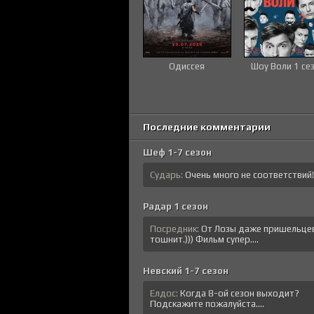
Одиссея
Шоу Воли 1 се
Последние комментарии
Шеф 1-7 сезон
Сударь:
Очень много не соответствий!..
Радар 1 сезон
Посредник:
От Лозы даже пришельце
тошнит.))) Фильм супер....
Невский 1-7 сезон
Елдос:
Когда 8-ой сезон выходит?
Подскажите пожалуйста....