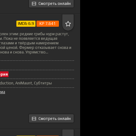
Смотреть онлайн
IMDb 6.9
KP 7.641
лен этим: редкие грибы нури растут,
. Пока не появляется ведущая
 глазами и твёрдым намерением
ой ценой. Фермер отказывает снова и
нова и снова. Упрямство...
ерия
duction, AniMaunt, Субтитры
ама
Смотреть онлайн