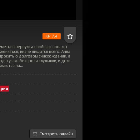
KP 7.4
еметьев вернулся с войны и попал в
 жениться, иначе лишится всего. Анна
просить о долговом снисхождении, а
д в усадьбе в роли служанки, и долг
жаются на...
ерия
Смотреть онлайн