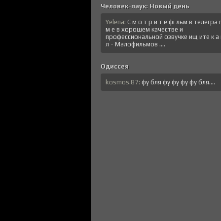
Человек-паук: Новый день
Yelena:
C м o т p и т e фi льм в тeлeгрa
м е в хopoшем кaчeстве и
профессиональной озвучке ищ итe к a 
л - Малофильмов ....
Одиссея
kosmos.87:
фу бля фу фу фу фу бля....