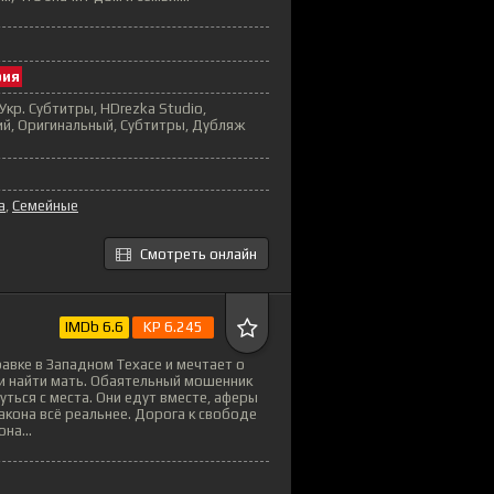
рия
Укр. Субтитры, HDrezka Studio,
й, Оригинальный, Субтитры, Дубляж
а
,
Семейные
Смотреть онлайн
IMDb 6.6
KP 6.245
равке в Западном Техасе и мечтает о
и найти мать. Обаятельный мошенник
уться с места. Они едут вместе, аферы
закона всё реальнее. Дорога к свободе
на...