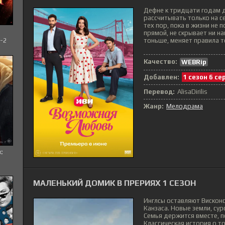
Дефне к тридцати годам д
рассчитывать только на с
тех пор, пока в жизни не 
прямой, не скрывает ни на
тоньше, меняет правила то
-2
Качество:
WEBRip
Добавлен:
1 сезон 6 се
Перевод:
AlisaDirilis
Жанр:
Мелодрама
:
МАЛЕНЬКИЙ ДОМИК В ПРЕРИЯХ 1 СЕЗОН
Инглсы оставляют Висконс
Канзаса. Новые земли, су
Семья держится вместе, п
Классическая история о том