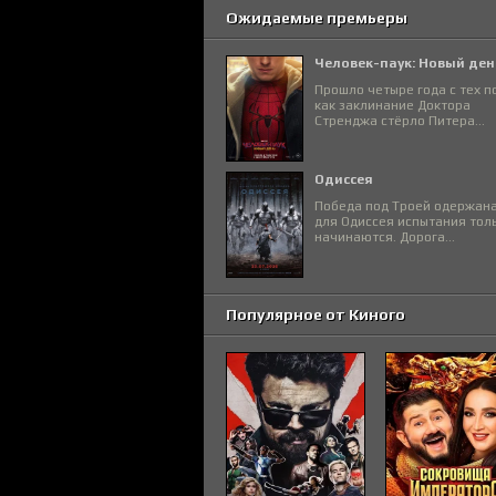
Ожидаемые премьеры
Человек-паук: Новый ден
Прошло четыре года с тех п
как заклинание Доктора
Стренджа стёрло Питера...
Одиссея
Победа под Троей одержана
для Одиссея испытания тол
начинаются. Дорога...
Популярное от Киного