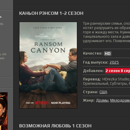
КАНЬОН РЭНСОМ 1-2 СЕЗОН
ь
Три ранчерские семьи, сп
ор,
хотят разрушить их образ
горе и жажду мести. Куинн
танцевального зала и дав
удерживает его. Появлени
Качество:
HD
, но
ько
Год выпуска:
2025
Добавлен:
2 сезон 8 се
Перевод:
HDrezka Studio
Оригинальный, Субтитры, R
Страна:
США
Жанр:
Драмы
,
Мелодрам
ВОЗМОЖНАЯ ЛЮБОВЬ 1 СЕЗОН