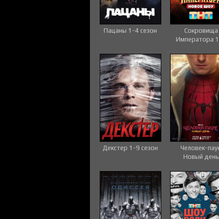
Пацаны 1-4 сезон
Сокровища
Императора 1
сезон
Декстер 1-9 сезон
Человек-паук
Новый день