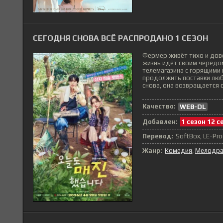
СЕГОДНЯ СНОВА ВСЁ РАСПРОДАНО 1 СЕЗОН
Фермер живёт тихо и дово
жизнь идёт своим чередом
телемагазина с горящими
продолжить поставки люб
снова, она возвращается с
Качество:
WEB-DL
Добавлен:
1 сезон 12 с
Перевод:
SoftBox, LE-Pro
Жанр:
Комедия
,
Мелодр