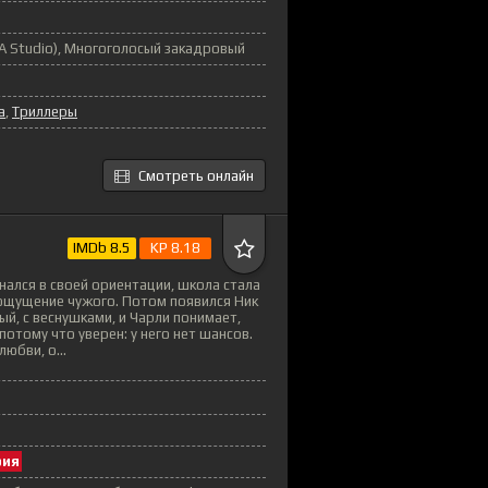
UA Studio), Многоголосый закадровый
а
,
Триллеры
Смотреть онлайн
IMDb 8.5
KP 8.18
нался в своей ориентации, школа стала
 ощущение чужого. Потом появился Ник
ый, с веснушками, и Чарли понимает,
потому что уверен: у него нет шансов.
юбви, о...
рия