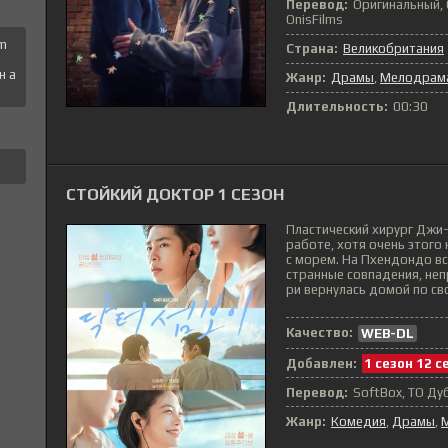
Перевод:
Оригинальный, С
OnisFilms
 m
Страна:
Великобритания
н a
Жанр:
Драмы
,
Мелодрам
Длительность:
00:30
СТОЙКИЙ ДОКТОР 1 СЕЗОН
Пластический хирург Джи
работе, хотя очень этого 
с морем. На Пхендондо всё
странные совпадения, неп
ри вернулась домой по сво
Качество:
WEB-DL
Добавлен:
1 сезон 12 с
Перевод:
SoftBox, ТО Д
Жанр:
Комедия
,
Драмы
,