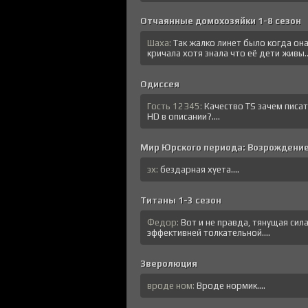
Отчаянные домохозяйки 1-8 сезон
Шаха:
Так жалко линет было когда он
кричала хотя знала что её дети живы..
Одиссея
Гость 12345:
Качество TS зачем писа
HD в описании?....
Мир Юрского периода: Возрождени
эх:
бездарная хуета....
Титаны 1-3 сезон
Федор:
Вот и не правда, тянущая сил
эффективней толкательной....
Зверолюция
вроде ном:
Вроде нормик....