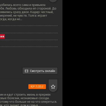
обилась всего сама и привыкла
ебя. Любовь обходила её стороной. До
появились сразу двое. Кадир: честный,
мерений, ни чувств. Толга: играет
гда, когда не...
рия
Смотреть онлайн
KP 7.052
ин и едут строить жизнь в прериях
ровые болезни, незнакомые соседи.
отому что больше не на что опереться.
, что значит дом и семья....