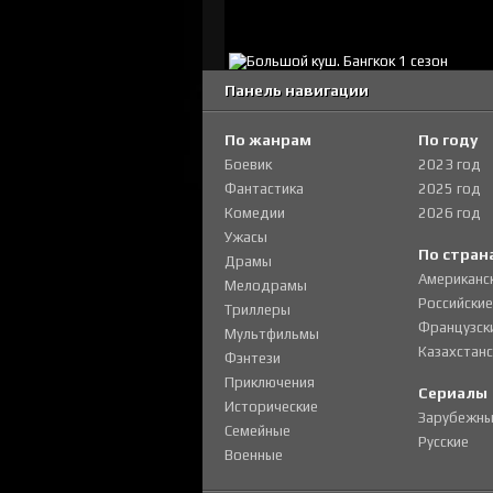
Панель навигации
По жанрам
По году
Боевик
2023 год
Фантастика
2025 год
Комедии
2026 год
Ужасы
По стран
Драмы
Американс
Мелодрамы
Российские
Триллеры
Французск
Мультфильмы
Казахстанс
Фэнтези
Приключения
Сериалы
Исторические
Зарубежны
Семейные
Русские
Военные