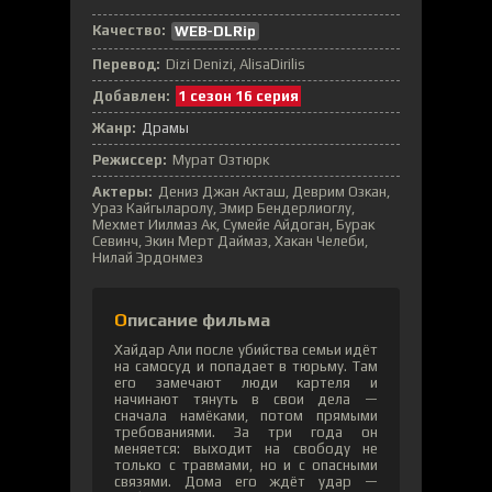
Качество:
WEB-DLRip
Перевод:
Dizi Denizi, AlisaDirilis
Добавлен:
1 сезон 16 серия
Жанр:
Драмы
Режиссер:
Мурат Озтюрк
Актеры:
Дениз Джан Акташ, Деврим Озкан,
Ураз Кайгыларолу, Эмир Бендерлиоглу,
Мехмет Иилмаз Ак, Сумейе Айдоган, Бурак
Севинч, Экин Мерт Даймаз, Хакан Челеби,
Нилай Эрдонмез
Описание фильма
Хайдар Али после убийства семьи идёт
на самосуд и попадает в тюрьму. Там
его замечают люди картеля и
начинают тянуть в свои дела —
сначала намёками, потом прямыми
требованиями. За три года он
меняется: выходит на свободу не
только с травмами, но и с опасными
связями. Дома его ждёт удар —