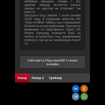
любимая женщина теперь с его
другом. Хайдар пытается начать
заново, но картель не отпускает так
просто.
Смотрите Под землёй 1 сезон онлайн
2026 года в хорошем качестве HD
720p и FullHD 1080p у нас совершенно
бесплатно на русском языке. Просмотр
возможен на смартфонах: Apple iOS
iPhone Samsung, планшете iPad, на
любых устройствах под управлением
Android, а так же на телевизорах Smart
TV.
Смотреть Под землёй 1 сезон
онлайн
1
0
Плеер
Плеер 2
Трейлер