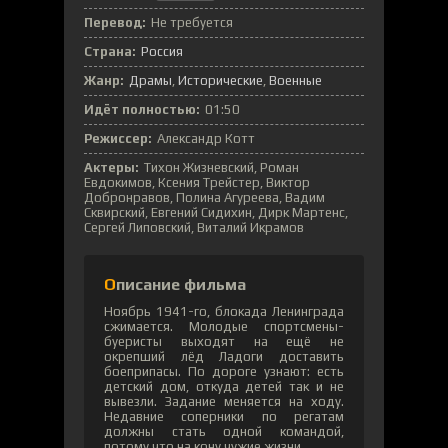
Перевод:
Не требуется
Страна:
Россия
Жанр:
Драмы
,
Исторические
,
Военные
Идёт полностью:
01:50
Режиссер:
Александр Котт
Актеры:
Тихон Жизневский, Роман
Евдокимов, Ксения Трейстер, Виктор
Добронравов, Полина Агуреева, Вадим
Сквирский, Евгений Сидихин, Дирк Мартенс,
Сергей Липовский, Виталий Икрамов
Описание фильма
Ноябрь 1941-го, блокада Ленинграда
сжимается. Молодые спортсмены-
буеристы выходят на ещё не
окрепший лёд Ладоги доставить
боеприпасы. По дороге узнают: есть
детский дом, откуда детей так и не
вывезли. Задание меняется на ходу.
Недавние соперники по регатам
должны стать одной командой,
потому что на кону чужие жизни.