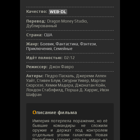
Качество:
WEB-DL
Перевод:
Dragon Money Studio,
Дублированный
Страна:
США
Жанр:
Боевик
,
Фантастика
,
Фэнтези
,
Приключения
,
Семейные
Идёт полностью:
02:12
Режиссер:
Джон Фавро
Актеры:
Педро Паскаль, Джереми Аллен
Уайт, Стивен Блум, Сигурни Уивер, Мартин
Скорсезе, Хемки Мадера, Джонатан Койн,
Лондон Стаблфилд, Порша Д. Харрис, Ивэн
Шафран
Описание фильма
Империя потерпела поражение, но её
бывшие командиры не сложили
оружие и держат под контролем
отдельные уголки галактики. Новая
Республика строит что-то новое на