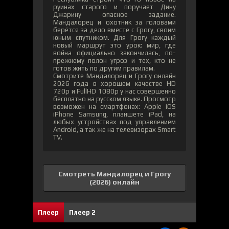
руинах старого и поручает Дину
Джарину опасное задание.
Мандалорец и охотник за головами
берётся за дело вместе с Грогу, своим
юным спутником. Для Грогу каждый
новый маршрут это урок: мир, где
война официально закончилась, по-
прежнему полон угроз и тех, кто не
готов жить по другим правилам.
Смотрите Мандалорец и Грогу онлайн
2026 года в хорошем качестве HD
720p и FullHD 1080p у нас совершенно
бесплатно на русском языке. Просмотр
возможен на смартфонах: Apple iOS
iPhone Samsung, планшете iPad, на
любых устройствах под управлением
Android, а так же на телевизорах Smart
TV.
Смотреть Мандалорец и Грогу
(2026) онлайн
3
0
Плеер
Плеер 2