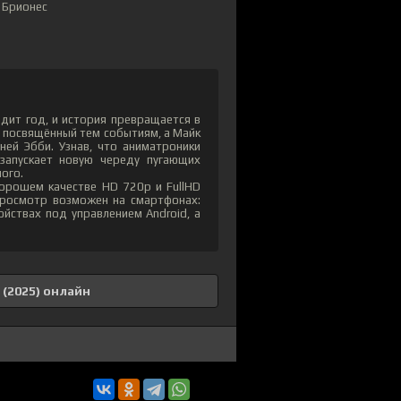
о Брионес
одит год, и история превращается в
, посвящённый тем событиям, а Майк
ней Эбби. Узнав, что аниматроники
 запускает новую череду пугающих
ого.
орошем качестве HD 720p и FullHD
Просмотр возможен на смартфонах:
ойствах под управлением Android, а
 (2025) онлайн
10
1