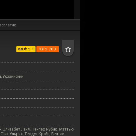
бесплатно
IMDb 5.1
KP 5.703
, Украинский
 Элизабет Лэил, Пайпер Рубио, Мэттью
Скит Ульрих, Теодус Крэйн, Бентли