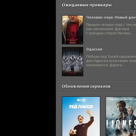
Ожидаемые премьеры
Человек-паук: Новый ден
Прошло четыре года с тех п
как заклинание Доктора
Стренджа стёрло Питера...
Одиссея
Победа под Троей одержана
для Одиссея испытания тол
начинаются. Дорога...
Обновления сериалов