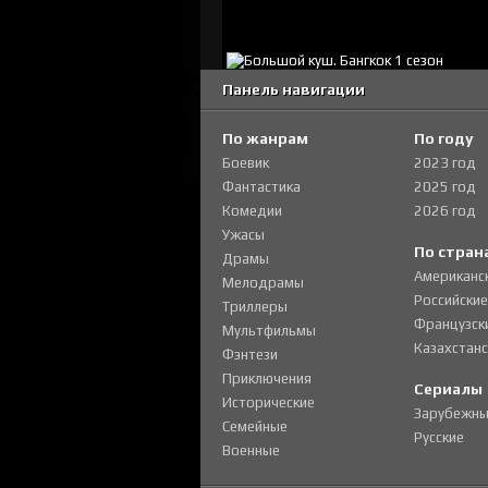
Панель навигации
По жанрам
По году
Боевик
2023 год
Фантастика
2025 год
Комедии
2026 год
Ужасы
По стран
Драмы
Американс
Мелодрамы
Российские
Триллеры
Французск
Мультфильмы
Казахстанс
Фэнтези
Приключения
Сериалы
Исторические
Зарубежны
Семейные
Русские
Военные