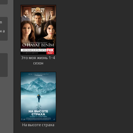
 m
н a
Это моя жизнь 1-4
сезон
На высоте страха