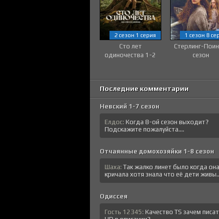
2 сезон 1 серия
1 сезон 8 се
Сто лет
Стерлинг-Поин
одиночества 1-2
сезон
сезон
Последние комментарии
Невский 1-7 сезон
Елдос:
Когда 8-ой сезон выходит?
Подскажите пожалуйста....
Отчаянные домохозяйки 1-8 сезон
Шаха:
Так жалко линет было когда он
кричала хотя знала что её дети живы..
Одиссея
Гость 12345:
Качество TS зачем писа