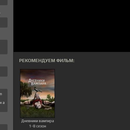
е
а
РЕКОМЕНДУЕМ ФИЛЬМ:
 m
н a
Дневники вампира
1-8 сезон