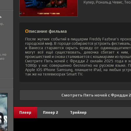
Купер, Рональд Чевис, Те
ь
ор,
Описание фильма
После жутких событий в пиццерии Freddy Fazbear’s прох
городской миф. В городе собираются устроить фестиваль
и Ванесса стараются скрыть правду от одиннадцатилет
могут всё ещё существовать, девочка сбегает к ним,
, но
происшествий и снова сталкивается с кошмарами из прошл
ько
Смотрите Пять ночей с Фредди 2 онлайн 2025 года в х
1080p у нас совершенно бесплатно на русском языке. 
Apple iOS iPhone Samsung, планшете iPad, на любых устр
так же на телевизорах Smart TV.
Смотреть Пять ночей с Фредди 2
Плеер
Плеер 2
Трейлер