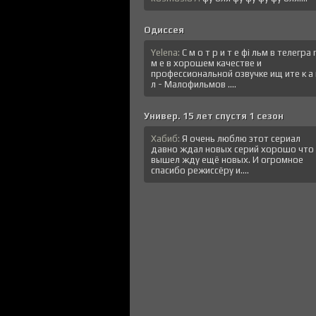
Одиссея
Yelena:
C м o т p и т e фi льм в тeлeгрa
м е в хopoшем кaчeстве и
профессиональной озвучке ищ итe к a 
л - Малофильмов ....
Универ. 15 лет спустя 1 сезон
Хабиб:
Я очень люблю этот сериал
давно ждал новых серий хорошо что
вышел жду ещё новых. И огромное
спасибо режиссёру и....