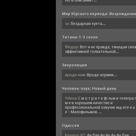
HD в описании?....
Мир Юрского периода: Возрождени
эх:
бездарная хуета....
Титаны 1-3 сезон
Федор:
Вот и не правда, тянущая сил
эффективней толкательной....
Зверолюция
вроде ном:
Вроде нормик....
Человек-паук: Новый день
Yelena:
C м o т p и т e фi льм в тeлeгрa
м е в хopoшем кaчeстве и
профессиональной озвучке ищ итe к a 
л - Малофильмов ....
Одиссея
kosmos.87:
фу бля фу фу фу фу бля....