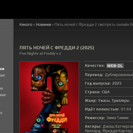
Киного
»
Новинки
» Пять ночей с Фредди 2 смотреть онлайн 
ПЯТЬ НОЧЕЙ С ФРЕДДИ 2 (2025)
Five Nights at Freddy's 2
Качество:
WEB-DL
ам
Перевод:
Дублированный
кие
Год выпуска:
2025
ие
Страна:
США
кие
Жанр:
Ужасы
,
Триллеры
Идёт полностью:
01:44
е
Режиссер:
Эмма Тамми
Актеры:
Джош Хатчерсон,
Лиллард, Фредди Картер, 