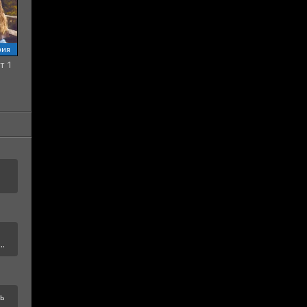
рия
т 1
а
..
ть