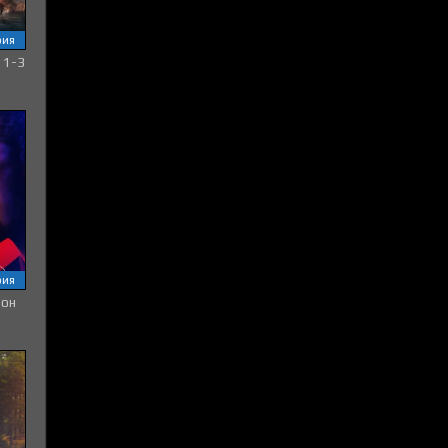
рия
 1-3
рия
зон