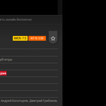
еть онлайн бесплатно
IMDb 7.5
KP 8.338
Субтитры
ерия
 Андрей Богатырев, Дмитрий Грибанов,