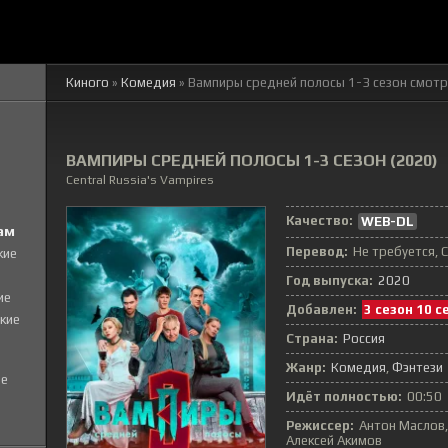
Киного
»
Комедия
» Вампиры средней полосы 1-3 сезон смотр
ВАМПИРЫ СРЕДНЕЙ ПОЛОСЫ 1-3 СЕЗОН (2020)
Central Russia's Vampires
Качество:
WEB-DL
ам
Перевод:
Не требуется, 
кие
Год выпуска:
2020
ие
Добавлен:
3 сезон 10 с
кие
Страна:
Россия
Жанр:
Комедия
,
Фэнтези
е
Идёт полностью:
00:50
Режиссер:
Антон Маслов,
Алексей Акимов