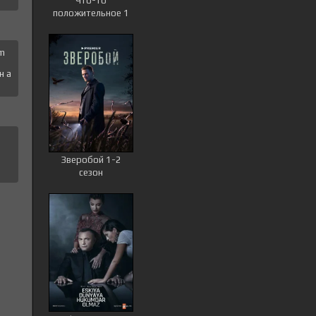
Что-то
положительное 1
сезон
 m
н a
Зверобой 1-2
сезон