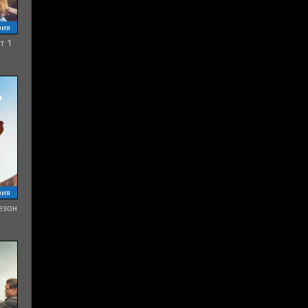
рия
т 1
рия
езон