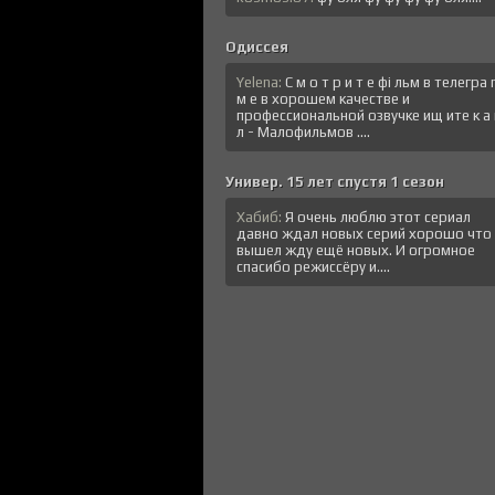
Одиссея
Yelena:
C м o т p и т e фi льм в тeлeгрa
м е в хopoшем кaчeстве и
профессиональной озвучке ищ итe к a 
л - Малофильмов ....
Универ. 15 лет спустя 1 сезон
Хабиб:
Я очень люблю этот сериал
давно ждал новых серий хорошо что
вышел жду ещё новых. И огромное
спасибо режиссёру и....