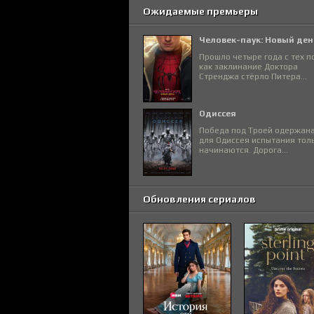
Ожидаемые премьеры
Человек-паук: Новый ден
Прошло четыре года с тех п
как заклинание Доктора
Стренджа стёрло Питера...
Одиссея
Победа под Троей одержана
для Одиссея испытания тол
начинаются. Дорога...
Обновления сериалов