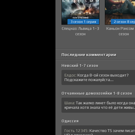
3 сезон 1 серия
2 сезон 8 се
Спецназ: Львица 1-3
Каньон Рэнсом
сезон
сезон
Последние комментарии
Невский 1-7 сезон
Елдос:
Когда 8-ой сезон выходит?
Подскажите пожалуйста....
Отчаянные домохозяйки 1-8 сезон
Шаха:
Так жалко линет было когда он
кричала хотя знала что её дети живы..
Одиссея
Гость 12345:
Качество TS зачем писа