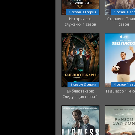
1 сезон 30 серия
1 сезон 8 се
История его
Стерлинг-Поин
служанки 1 сезон
сезон
2 сезон 2 серия
4 сезон 1 се
Библиотекари:
Тед Лассо 1-4 с
Следующая глава 1
сезон