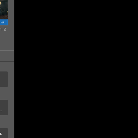
рия
 1-2
а
..
ть