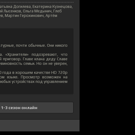
атьяна Догилева, Екатерина Кузнецова,
й Лысенков, Ольга Медынич, Глеб
в, Мартин Герохинович, Артём
турные, почти обычные. Они никого
а. «Хранители» подозревают, что
 приговор. Главе клана деду Славе
виновность семьи. Но он не уверен,
0 года в хорошем качестве HD 720p
ком языке. Просмотр возможен на
а любых устройствах под управлением
1-3 сезон онлайн
85
6