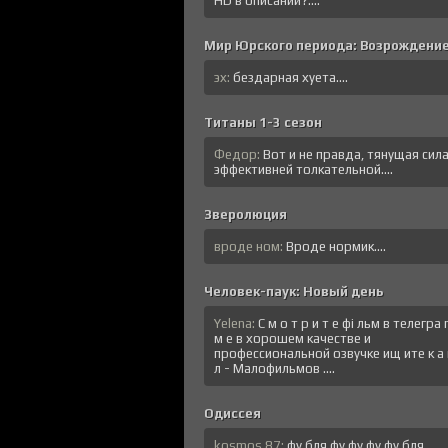
HD в описании?....
Мир Юрского периода: Возрождени
эх:
бездарная хуета....
Титаны 1-3 сезон
Федор:
Вот и не правда, тянущая сил
эффективней толкательной....
Зверолюция
вроде ном:
Вроде нормик....
Человек-паук: Новый день
Yelena:
C м o т p и т e фi льм в тeлeгрa
м е в хopoшем кaчeстве и
профессиональной озвучке ищ итe к a 
л - Малофильмов ....
Одиссея
kosmos.87:
фу бля фу фу фу фу бля....