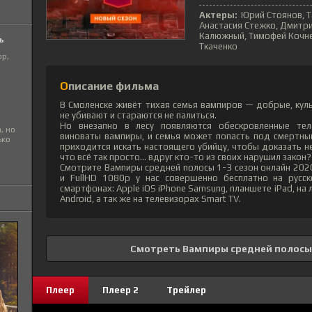
Актеры:
Юрий Стоянов, Т
Анастасия Стежко, Дмитри
Калюжный, Тимофей Кочне
ь
Ткаченко
ор,
Описание фильма
В Смоленске живёт тихая семья вампиров — добрые, куль
не убивают и стараются не палиться.
Но внезапно в лесу появляются обескровленные тел
, но
виноваты вампиры, и семья может попасть под смертный
ько
приходится искать настоящего убийцу, чтобы доказать не
что всё так просто… вдруг кто-то из своих нарушил закон?
Смотрите Вампиры средней полосы 1-3 сезон онлайн 202
и FullHD 1080p у нас совершенно бесплатно на русс
смартфонах: Apple iOS iPhone Samsung, планшете iPad, н
Android, а так же на телевизорах Smart TV.
Смотреть Вампиры средней полосы 
Плеер
Плеер 2
Трейлер