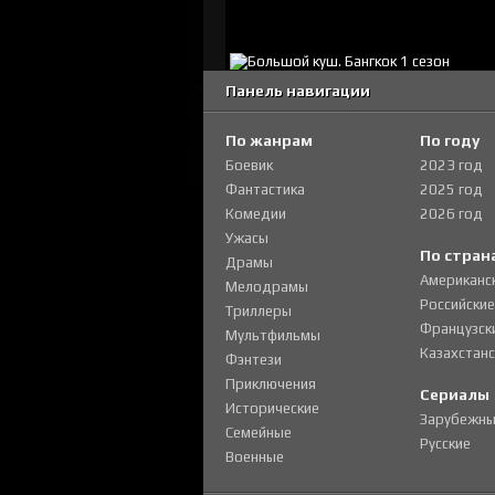
Панель навигации
По жанрам
По году
Боевик
2023 год
Фантастика
2025 год
Комедии
2026 год
Ужасы
По стран
Драмы
Американс
Мелодрамы
Российские
Триллеры
Французск
Мультфильмы
Казахстанс
Фэнтези
Приключения
Сериалы
Исторические
Зарубежны
Семейные
Русские
Военные