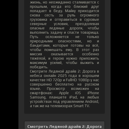
жизнь, но неожиданно сталкивается с
прошлым, когда его близкий друг
попадает в беду. Майку приходится
снова сесть за руль огромного
грузовика и отправиться в суровые
северные условия, преодолевая
опасные ледяные дороги, чтобы
выполнить задачу и спасти товарища.
Путь осложняется не только
природными опасностями, но и
бандитами, которые готовы на всё,
чтобы помешать ему. В этот раз
миссия оказывается особенно
тяжёлой, и герою нужно приложить
максимум усилий, чтобы выжить и
победить.
Смотрите Ледяной драйв 2: Дорога в
небеса онлайн 2025 года в хорошем
качестве HD 720p и FullHD 1080p у нас
совершенно бесплатно на русском
языке. Просмотр возможен на
смартфонах: Apple iOS iPhone
Samsung, планшете iPad, на любых
устройствах под управлением Android,
а так же на телевизорах Smart TV.
Смотреть Ледяной драйв 2: Дорога