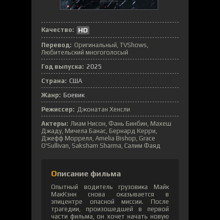
Качество:
HD
Перевод:
Оригинальный, TVShows,
Любительский многоголосый
Год выпуска:
2025
Страна:
США
Жанр:
Боевик
Режиссер:
Джонатан Хенсли
Актеры:
Лиам Нисон, Фань Бинбин, Махеш
Джаду, Мичела Банас, Бернард Керри,
Джефф Моррелл, Amelia Bishop, Grace
O'Sullivan, Saksham Sharma, Салим Фаяд
Описание фильма
Опытный водитель грузовика Майк
МакКэнн снова оказывается в
эпицентре опасной миссии. После
трагедии, произошедшей в первой
части фильма, он хочет начать новую