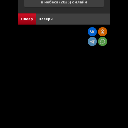
в небеса (2025) онлайн
6
1
Плеер
Плеер 2