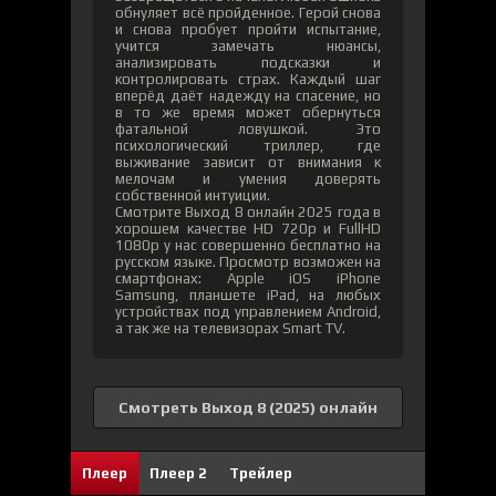
обнуляет всё пройденное. Герой снова
и снова пробует пройти испытание,
учится замечать нюансы,
анализировать подсказки и
контролировать страх. Каждый шаг
вперёд даёт надежду на спасение, но
в то же время может обернуться
фатальной ловушкой. Это
психологический триллер, где
выживание зависит от внимания к
мелочам и умения доверять
собственной интуиции.
Смотрите Выход 8 онлайн 2025 года в
хорошем качестве HD 720p и FullHD
1080p у нас совершенно бесплатно на
русском языке. Просмотр возможен на
смартфонах: Apple iOS iPhone
Samsung, планшете iPad, на любых
устройствах под управлением Android,
а так же на телевизорах Smart TV.
Смотреть Выход 8 (2025) онлайн
69
24
Плеер
Плеер 2
Трейлер