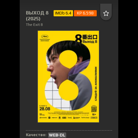
ВЫХОД 8
IMDb 6.4
KP 6.598
(2025)
The Exit 8
Качество:
WEB-DL