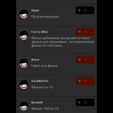
+
-
Орех
+1
Пр всем идеально
+
-
Гость Aiba
-9
Фильм дибильный зря время потерял
,фильм для чмошников , заторможенный
фильм отстой говно ,
+
-
Асыл
-1
Гавно а не фильм
+
-
SarANchYn
-2
Фильм 6 из 10
+
-
Burmek
+2
Фильм -500 из 10