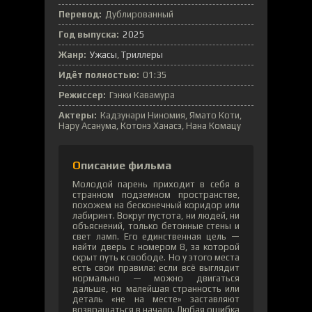
Перевод:
Дублированный
Год выпуска:
2025
Жанр:
Ужасы
,
Триллеры
Идёт полностью:
01:35
Режиссер:
Гэнки Кавамура
Актеры:
Кадзунари Ниномия, Ямато Коти,
Нару Асанума, Котонэ Ханасэ, Нана Комацу
Описание фильма
Молодой парень приходит в себя в
странном подземном пространстве,
похожем на бесконечный коридор или
лабиринт. Вокруг пустота, ни людей, ни
объяснений, только бетонные стены и
свет ламп. Его единственная цель —
найти дверь с номером 8, за которой
скрыт путь к свободе. Но у этого места
есть свои правила: если всё выглядит
нормально — можно двигаться
дальше, но малейшая странность или
деталь «не на месте» заставляют
возвращаться в начало. Любая ошибка