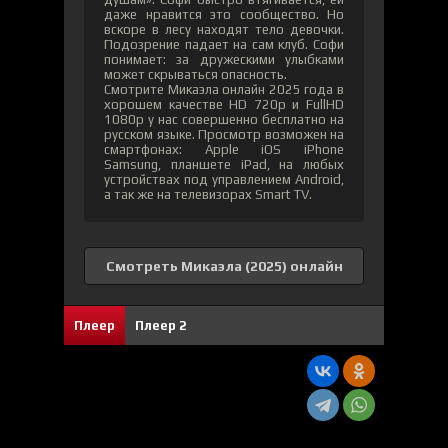
даже нравится это сообщество. Но
вскоре в лесу находят тело девочки.
Подозрение падает на сам клуб. Софи
понимает: за дружескими улыбками
может скрываться опасность.
Смотрите Микаэла онлайн 2025 года в
хорошем качестве HD 720p и FullHD
1080p у нас совершенно бесплатно на
русском языке. Просмотр возможен на
смартфонах: Apple iOS iPhone
Samsung, планшете iPad, на любых
устройствах под управлением Android,
а так же на телевизорах Smart TV.
Смотреть Микаэла (2025) онлайн
0
0
Плеер
Плеер 2