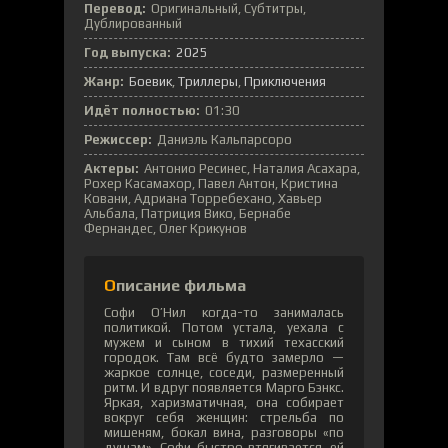
Перевод:
Оригинальный, Субтитры,
Дублированный
Год выпуска:
2025
Жанр:
Боевик
,
Триллеры
,
Приключения
Идёт полностью:
01:30
Режиссер:
Даниэль Кальпарсоро
Актеры:
Антонио Ресинес, Наталия Асахара,
Рохер Касамахор, Павел Антон, Кристина
Ковани, Адриана Торребехано, Хавьер
Альбала, Патриция Вико, Бернабе
Фернандес, Олег Крикунов
Описание фильма
Софи О’Нил когда-то занималась
политикой. Потом устала, уехала с
мужем и сыном в тихий техасский
городок. Там всё будто замерло —
жаркое солнце, соседи, размеренный
ритм. И вдруг появляется Марго Бэнкс.
Яркая, харизматичная, она собирает
вокруг себя женщин: стрельба по
мишеням, бокал вина, разговоры «по
душам». Софи быстро втягивается, ей